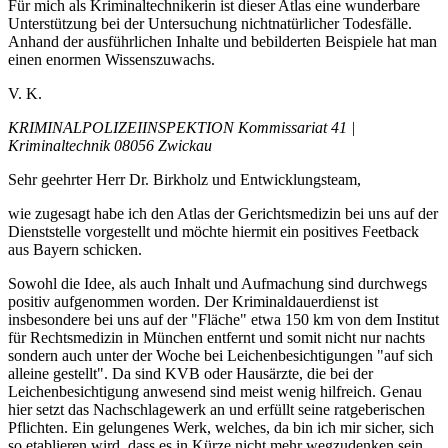
Für mich als Kriminaltechnikerin ist dieser Atlas eine wunderbare
Unterstützung bei der Untersuchung nichtnatürlicher Todesfälle.
Anhand der ausführlichen Inhalte und bebilderten Beispiele hat man
einen enormen Wissenszuwachs.
V. K.
KRIMINALPOLIZEIINSPEKTION Kommissariat 41 |
Kriminaltechnik 08056 Zwickau
Sehr geehrter Herr Dr. Birkholz und Entwicklungsteam,
wie zugesagt habe ich den Atlas der Gerichtsmedizin bei uns auf der
Dienststelle vorgestellt und möchte hiermit ein positives Feetback
aus Bayern schicken.
Sowohl die Idee, als auch Inhalt und Aufmachung sind durchwegs
positiv aufgenommen worden. Der Kriminaldauerdienst ist
insbesondere bei uns auf der "Fläche" etwa 150 km von dem Institut
für Rechtsmedizin in München entfernt und somit nicht nur nachts
sondern auch unter der Woche bei Leichenbesichtigungen "auf sich
alleine gestellt". Da sind KVB oder Hausärzte, die bei der
Leichenbesichtigung anwesend sind meist wenig hilfreich. Genau
hier setzt das Nachschlagewerk an und erfüllt seine ratgeberischen
Pflichten. Ein gelungenes Werk, welches, da bin ich mir sicher, sich
so etablieren wird, dass es in Kürze nicht mehr wegzudenken sein