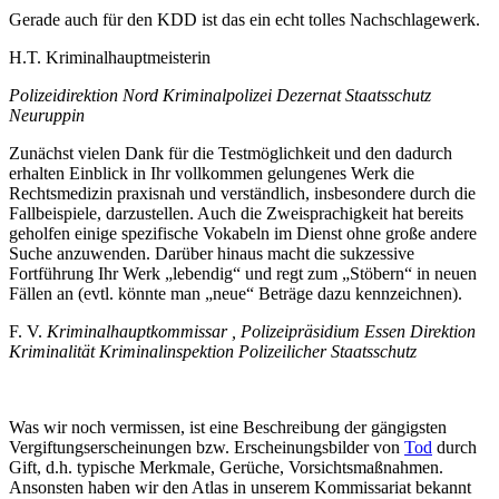
Gerade auch für den KDD ist das ein echt tolles Nachschlagewerk.
H.T. Kriminalhauptmeisterin
Polizeidirektion Nord Kriminalpolizei Dezernat Staatsschutz
Neuruppin
Zunächst vielen Dank für die Testmöglichkeit und den dadurch
erhalten Einblick in Ihr vollkommen gelungenes Werk die
Rechtsmedizin praxisnah und verständlich, insbesondere durch die
Fallbeispiele, darzustellen. Auch die Zweisprachigkeit hat bereits
geholfen einige spezifische Vokabeln im Dienst ohne große andere
Suche anzuwenden. Darüber hinaus macht die sukzessive
Fortführung Ihr Werk „lebendig“ und regt zum „Stöbern“ in neuen
Fällen an (evtl. könnte man „neue“ Beträge dazu kennzeichnen).
F. V.
Kriminalhauptkommissar , Polizeipräsidium Essen Direktion
Kriminalität Kriminalinspektion Polizeilicher Staatsschutz
Was wir noch vermissen, ist eine Beschreibung der gängigsten
Vergiftungserscheinungen bzw. Erscheinungsbilder von
Tod
durch
Gift, d.h. typische Merkmale, Gerüche, Vorsichtsmaßnahmen.
Ansonsten haben wir den Atlas in unserem Kommissariat bekannt