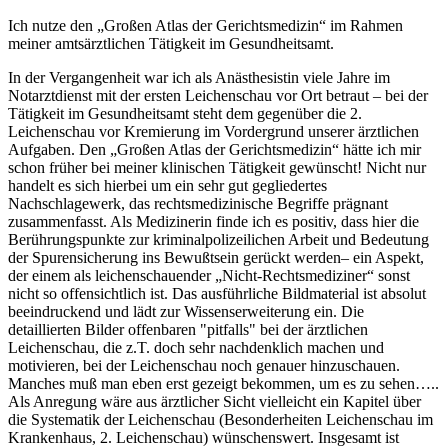
Ich nutze den „Großen Atlas der Gerichtsmedizin“ im Rahmen
meiner amtsärztlichen Tätigkeit im Gesundheitsamt.
In der Vergangenheit war ich als Anästhesistin viele Jahre im
Notarztdienst mit der ersten Leichenschau vor Ort betraut – bei der
Tätigkeit im Gesundheitsamt steht dem gegenüber die 2.
Leichenschau vor Kremierung im Vordergrund unserer ärztlichen
Aufgaben. Den „Großen Atlas der Gerichtsmedizin“ hätte ich mir
schon früher bei meiner klinischen Tätigkeit gewünscht! Nicht nur
handelt es sich hierbei um ein sehr gut gegliedertes
Nachschlagewerk, das rechtsmedizinische Begriffe prägnant
zusammenfasst. Als Medizinerin finde ich es positiv, dass hier die
Berührungspunkte zur kriminalpolizeilichen Arbeit und Bedeutung
der Spurensicherung ins Bewußtsein gerückt werden– ein Aspekt,
der einem als leichenschauender „Nicht-Rechtsmediziner“ sonst
nicht so offensichtlich ist. Das ausführliche Bildmaterial ist absolut
beeindruckend und lädt zur Wissenserweiterung ein. Die
detaillierten Bilder offenbaren "pitfalls" bei der ärztlichen
Leichenschau, die z.T. doch sehr nachdenklich machen und
motivieren, bei der Leichenschau noch genauer hinzuschauen.
Manches muß man eben erst gezeigt bekommen, um es zu sehen…..
Als Anregung wäre aus ärztlicher Sicht vielleicht ein Kapitel über
die Systematik der Leichenschau (Besonderheiten Leichenschau im
Krankenhaus, 2. Leichenschau) wünschenswert. Insgesamt ist