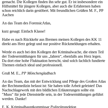
gemacht. Die Kollegen finden ihn sehr gut. Er ist insbesondere ein
Hilfsmittel für jüngere Kollegen, aber auch die Erfahrenen haben
schon reichlich darin gestöbert. Mit freundlichen Grüßen M. F., PP
Aachen
An das Team des ForensicAtlas,
kurz gesagt: Einfach Klasse!
Habe es nach Rückkehr aus Bremen meinen Kollegen des KK 11
direkt ans Herz gelegt und nur positive Rückmeldungen erhalten.
Werde es auch bei den Kollegen der Kriminalwache, die einen Teil
der Todesermittlungen für uns „fahren“, ebenfalls ans Herz legen.
Da dort eine hohe Fluktuation herrscht, sind solch fachlich fundierte
Themen einfach ideal und professionell.
Gruß M. E.,
PP Mönchengladbach
An das Team, das mit der Entwicklung und Pflege des Großen Atlas
der Rechtsmedizin befasst ist: Sie haben tolle Arbeit geleistet! Das
Nachschlagewerk mit den bildlichen Erläuterungen sollte ein
"Muss" für jede Dienststelle sein, in der Todesermittlungen geführt
werden. Danke!
E. K. Kriminalhauptkommissar
Polizeiinspektion