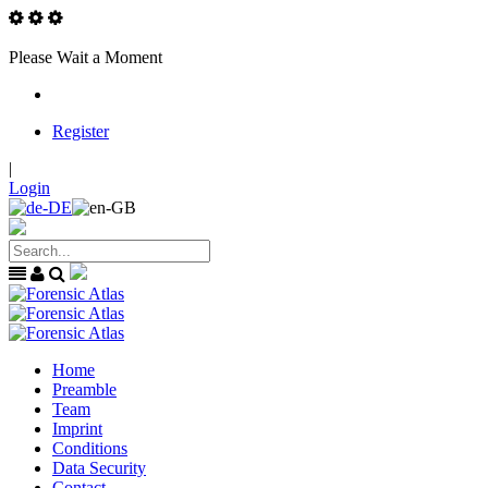
Please Wait a Moment
Register
|
Login
Home
Preamble
Team
Imprint
Conditions
Data Security
Contact